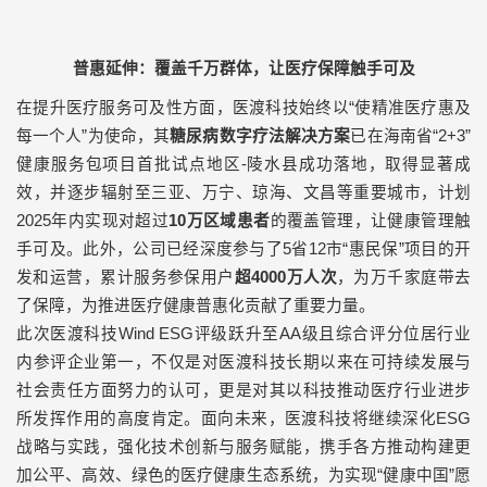
普惠延伸：覆盖千万群体，让医疗保障触手可及
在提升医疗服务可及性方面，医渡科技始终以“使精准医疗惠及
每一个人”为使命，其
糖尿病数字疗法解决方案
已在海南省“
2+3
”
健康服务包项目首批试点地区
-
陵水县成功落地，取得显著成
效，并逐步辐射至三亚、万宁、琼海、文昌等重要城市，计划
2025
年内实现对超过
10
万区域患者
的覆盖管理，让健康管理触
手可及。此外，公司已经深度参与了
5
省
12
市“惠民保”项目的开
发和运营，累计服务参保用户
超
4000
万人次
，为万千家庭带去
了保障，为推进医疗健康普惠化贡献了重要力量。
此次医渡科技
Wind ESG
评级跃升至
AA
级且综合评分位居行业
内参评企业第一，不仅是对医渡科技长期以来在可持续发展与
社会责任方面努力的认可，更是对其以科技推动医疗行业进步
所发挥作用的高度肯定。面向未来，医渡科技将继续深化
ESG
战略与实践，强化技术创新与服务赋能，携手各方推动构建更
加公平、高效、绿色的医疗健康生态系统，为实现“健康中国”愿