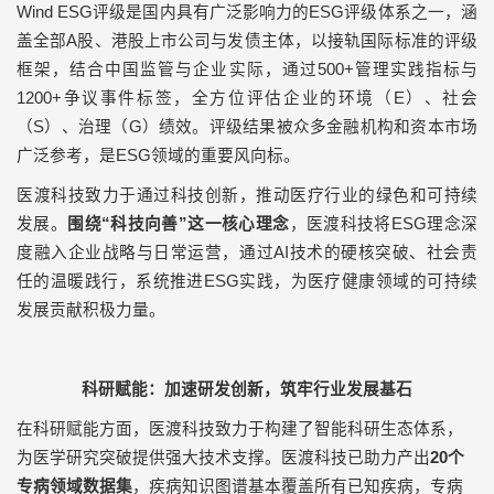
Wind ESG
评级是国内具有广泛影响力的
ESG
评级体系之一，涵
盖全部
A
股、港股上市公司与发债主体，以接轨国际标准的评级
框架，结合中国监管与企业实际，通过
500+
管理实践指标与
1200+
争议事件标签，全方位评估企业的环境（
E
）、社会
（
S
）、治理（
G
）绩效。评级结果被众多金融机构和资本市场
广泛参考，是
ESG
领域的重要风向标。
医渡科技致力于通过科技创新，推动医疗行业的绿色和可持续
发展。
围绕“科技向善”这一核心理念
，医渡科技将
ESG
理念深
度融入企业战略与日常运营，通过
AI
技术的硬核突破、社会责
任的温暖践行，系统推进
ESG
实践，为医疗健康领域的可持续
发展贡献积极力量。
科研赋能：加速研发创新，
筑牢行业发展基石
在科研赋能方面，医渡科技致力于构建了智能科研生态体系，
为医学研究突破提供强大技术支撑。医渡科技已助力产出
20
个
专病领域数据集
，疾病知识图谱基本覆盖所有已知疾病，专病