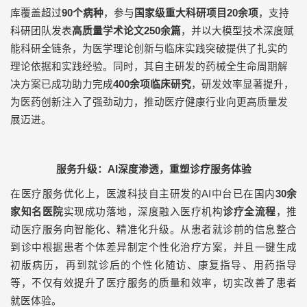
库覆盖超过
90
个病种
，参与
国家级重大科研项目
20
余项
，支持
科研团队发表
高质量学术论文
250
余篇
，并以大模型技术深度赋
能科研全链条，为医学理论创新与临床实践突破提供了扎实的
理论依据和实践经验。同时，其自主研发的药械全生命周期解
决方案已成功助力完成
400
余项临床研究
，研发效率显著提升，
为医药创新注入了强劲动力，推动医疗健康行业向更高质量发
展迈进。
服务升级：AI深度渗透，重塑诊疗服务体验
在医疗服务优化上，医渡科技自主研发的
AI
中台已在国内
30
余
家知名医院
实现成功落地，深度融入医疗机构
诊疗全流程
，推
动医疗服务向智能化、精准化升级。从患者就诊前的信息整合
到诊中根据患者个体差异制定个性化治疗方案，并且一键生成
初版病历，再到就诊后的个性化随访、康复指导、用药指导
等，不仅有效提升了医疗服务的质量和效率，切实改善了患者
就医体验。