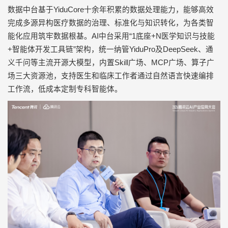
数据中台基于
YiduCore
十余年积累的数据处理能力，能够高效
完成多源异构医疗数据的治理、标准化与知识转化，为各类智
能化应用筑牢数据根基。
AI
中台采用
“1
底座
+N
医学知识与技能
+
智能体开发工具链
”
架构，统一纳管
YiduPro
及
DeepSeek
、通
义千问等主流开源大模型，内置
Skill
广场、
MCP
广场、算子广
场三大资源池，支持医生和临床工作者通过自然语言快速编排
工作流，低成本定制专科智能体。