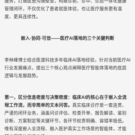
服务，打通医患沟通壁垒，构建诊前、诊中、诊后一体化健康
管理闭环，不仅优化了患者就医体验，也让医疗服务更有温
度、更具连续性。
嵌入
·
协同
·
可信
——
医疗
AI
落地的三个关键判断
李林峰博士结合医渡科技多年临床
AI
落地经验，针对当前医疗
AI
行业发展痛点，提出三个核心观点阐释医疗智能体落地的底层
逻辑与发展趋势。
第一，区分信息密度与决策密度：临床
AI
的核心在于嵌入全流
程工作流，而非简单的文本问答。
真实临床诊疗是一套连贯、
严谨的闭环业务，涵盖问诊评估、检查开单、报告解读、鉴别
诊断、方案制定等关键环节，各环节权责明确、容错率极低。
唯有深度嵌入全流程、融入医护真实工作场景的智能体，才能