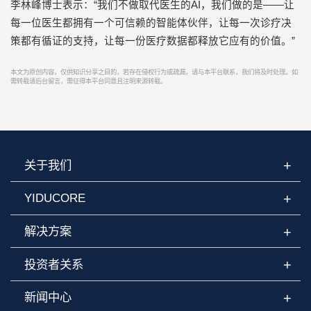
李林峰博士表示：“我们不做取代医生的
AI
，我们做的是
——
让
每一位医生都拥有一个可信赖的智能体伙伴，让每一次诊疗决
策都有循证的支持，让每一份医疗数据都释放它应有的价值。
”
本文为原创内容，仅供知识分享之目的，若存在侵权行为或疏漏，请与本平台联系，我们将及时处理。如
需转载请后台留言，需征得本平台同意且注明来源转载。
+
关于我们
+
YIDUCORE
+
解决方案
+
投资者关系
+
新闻中心