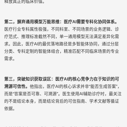
释放真正的临床价值。
第二，摒弃通用模型万能思维：医疗
AI
需要专科化协同体系。
医疗行业专科属性极强，不同科室、不同场景的业务逻辑、诊
疗范式、推理标准截然不同，单一通用模型无法满足差异化需
求。因此，医疗
AI
的最优落地路径是多智能体协同，通过分层
分类、专科定制的智能体组合，精准匹配不同临床场景的专业
需求。
第三，突破知识获取误区：医疗
AI
的核心竞争力在于知识的可
溯源可信性。
他指出，医疗
AI
的核心诉求并非
“
能否生成答案
”
，
而是
“
答案是否可靠、可溯源
”
。医生使用
AI
辅助诊疗时，最关注
的不是结论本身，而是结论背后的可信指南、学术文献等循证
依据。