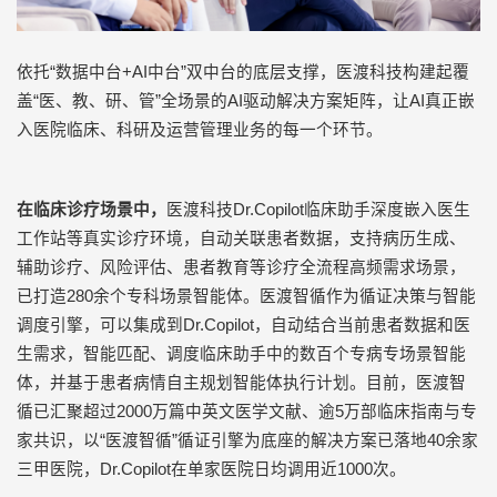
依托“数据中台
+AI
中台”双中台的底层支撑，医渡科技构建起覆
盖
“
医、教、研、管
”
全场景的
AI
驱动解决方案矩阵，让
AI
真正嵌
入医院临床、科研及运营管理业务的每一个环节。
在临床诊疗场景中，
医渡科技
Dr.Copilot
临床助手深度嵌入医生
工作站等真实诊疗环境，自动关联患者数据，支持病历生成、
辅助诊疗、风险评估、患者教育等诊疗全流程高频需求场景，
已打造
280
余个专科场景智能体。医渡智循作为循证决策与智能
调度引擎，可以集成到
Dr.Copilot
，自动结合当前患者数据和医
生需求，智能匹配、调度临床助手中的数百个专病专场景智能
体，并基于患者病情自主规划智能体执行计划。目前，医渡智
循已汇聚超过
2000
万篇中英文医学文献、逾
5
万部临床指南与专
家共识，以
“
医渡智循
”
循证引擎为底座的解决方案已落地
40
余家
三甲医院，
Dr.Copilot
在单家医院日均调用近
1000
次。