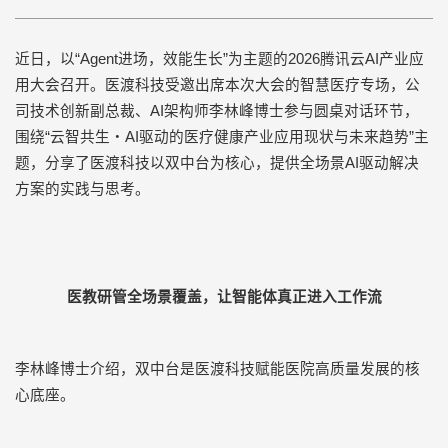
近日，以
“Agent
进场，效能生长
”
为主题的
2026
腾讯云
AI
产业应
用大会召开。医渡科技受邀出席本次大会的智慧医疗专场，公
司技术创新副总裁、
AI
架构师李林峰博士参与圆桌对话环节，
围绕
“
云智共生・AI驱动的医疗健康产业应用现状与未来趋势
”
主
题，分享了医渡科技以双中台为核心，提供全场景
AI
驱动解决
方案的实践与思考。
医教研管全场景覆盖，让智能体真正进入工作流
李林峰博士介绍，双中台是医渡科技赋能医院高质量发展的核
心底座。